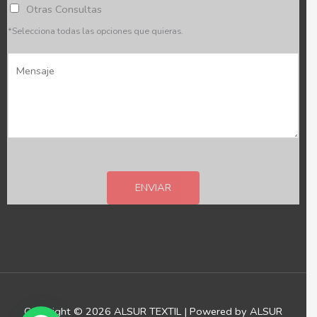
n
Otras Consultas
c
*Selecciona todas las opciones que quieras.
i
M
a
e
*
n
s
a
j
e
ENVIAR
*
Copyright © 2026 ALSUR TEXTIL | Powered by ALSUR