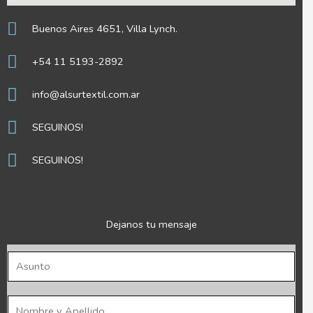
Buenos Aires 4651, Villa Lynch.
+54 11 5193-2892
info@alsurtextil.com.ar
SEGUINOS!
SEGUINOS!
Dejanos tu mensaje
A
s
u
N