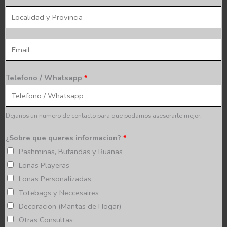
t
m
l
o
b
o
*
r
c
E
e
a
m
*
l
a
Telefono / Whatsapp
*
i
i
d
l
a
*
Dejanos un numero de contacto para que podamos asesorarte mejor.
d
y
¿Sobre que queres informacion?
*
p
Pashminas, Bufandas y Ruanas
r
Lonas Playeras
o
Lonas Personalizadas
v
Totebags y Neccesaires
i
Decoracion (Mantas de Hogar)
n
Otras Consultas