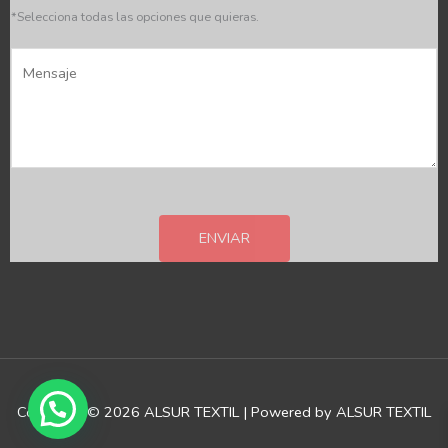
c
*Selecciona todas las opciones que quieras.
i
M
a
e
*
n
s
a
j
e
ENVIAR
*
Copyright © 2026 ALSUR TEXTIL | Powered by ALSUR TEXTIL