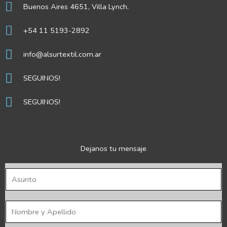
Buenos Aires 4651, Villa Lynch.
+54 11 5193-2892
info@alsurtextil.com.ar
SEGUINOS!
SEGUINOS!
Dejanos tu mensaje
A
s
u
N
n
o