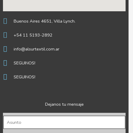
Buenos Aires 4651, Villa Lynch.
+54 11 5193-2892
info@alsurtextil.com.ar
SEGUINOS!
SEGUINOS!
Dejanos tu mensaje
A
s