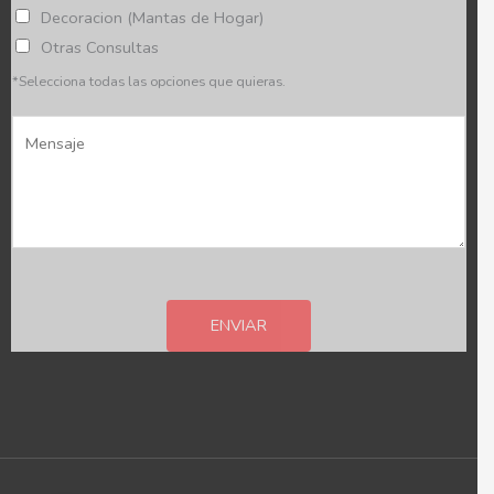
i
Decoracion (Mantas de Hogar)
n
Otras Consultas
c
*Selecciona todas las opciones que quieras.
i
M
a
e
*
n
s
a
j
e
ENVIAR
*