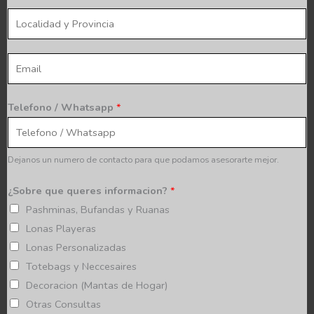
t
m
l
o
b
o
*
r
c
E
e
a
m
*
l
a
Telefono / Whatsapp
*
i
i
d
l
a
*
Dejanos un numero de contacto para que podamos asesorarte mejor.
d
y
¿Sobre que queres informacion?
*
p
Pashminas, Bufandas y Ruanas
r
Lonas Playeras
o
Lonas Personalizadas
v
Totebags y Neccesaires
i
Decoracion (Mantas de Hogar)
n
Otras Consultas