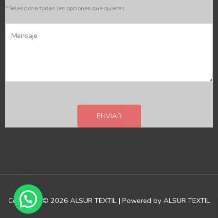
c
*Selecciona todas las opciones que quieras.
i
M
a
e
*
n
s
a
j
e
ENVIAR
*
Copyright © 2026 ALSUR TEXTIL | Powered by ALSUR TEXTIL