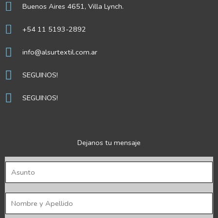
Buenos Aires 4651, Villa Lynch.
+54 11 5193-2892
info@alsurtextil.com.ar
SEGUINOS!
SEGUINOS!
Dejanos tu mensaje
A
s
u
N
n
o