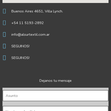
Buenos Aires 4651, Villa Lynch.
+54 11 5193-2892
info@alsurtextil.com.ar
SEGUINOS!
SEGUINOS!
Dejanos tu mensaje
A
s
u
N