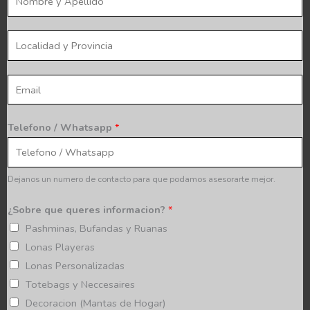
n
o
t
m
l
o
b
o
*
r
c
E
e
a
m
*
l
a
Telefono / Whatsapp
*
i
i
d
l
a
*
Dejanos un numero de contacto para que podamos asesorarte mejor.
d
y
¿Sobre que queres informacion?
*
p
Pashminas, Bufandas y Ruanas
r
Lonas Playeras
o
Lonas Personalizadas
v
Totebags y Neccesaires
i
Decoracion (Mantas de Hogar)