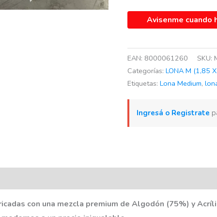
Avisenme cuando h
EAN:
8000061260
SKU:
Categorías:
LONA M (1,85 X
Etiquetas:
Lona Medium
,
lon
Ingresá o Registrate
pa
l
ricadas con una mezcla premium de Algodón (75%) y Acríli