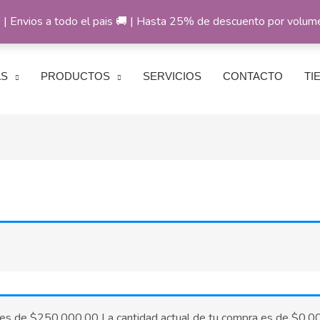
 Envios a todo el pais 🚚 | Hasta 25% de descuento por volu
AS
PRODUCTOS
SERVICIOS
CONTACTO
TI
 es de
$
250,000.00
La cantidad actual de tu compra es de
$
0.0