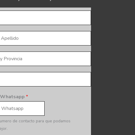
/ Whatsapp
*
umero de contacto para que podamos
jor.