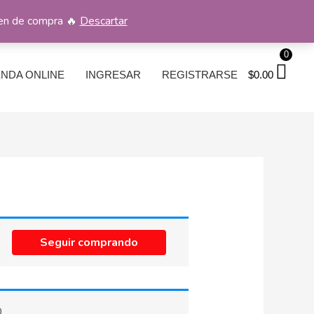
men de compra 🔥
Descartar
0
ENDA ONLINE
INGRESAR
REGISTRARSE
$
0.00
Seguir comprando
0
.