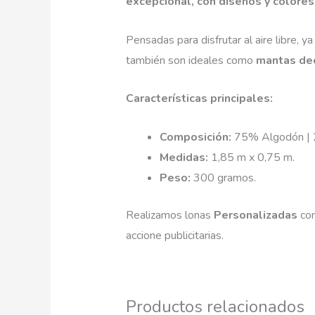
excepcional, con diseños y colores
Pensadas para disfrutar al aire libre, y
también son ideales como
mantas dec
Características principales:
Composición:
75% Algodón | 2
Medidas:
1,85 m x 0,75 m.
Peso:
300 gramos.
Realizamos lonas
Personalizadas
co
accione publicitarias.
Productos relacionados