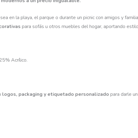
 modernos a un precio inigualable.
a sea en la playa, el parque o durante un picnic con amigos y famili
orativas
para sofás u otros muebles del hogar, aportando estilo 
5% Acrílico.
n
logos, packaging y etiquetado personalizado
para darle un