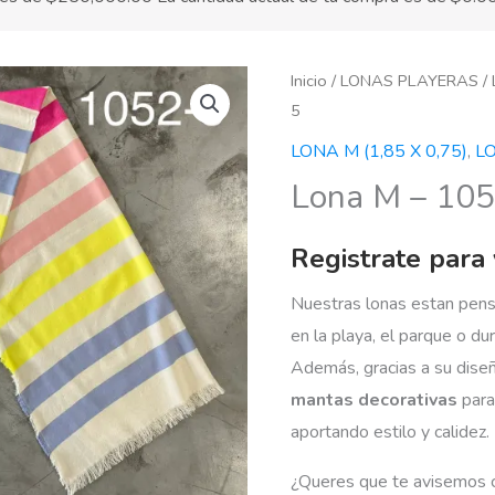
Inicio
/
LONAS PLAYERAS
/
5
LONA M (1,85 X 0,75)
,
L
Lona M – 10
Registrate para 
Nuestras lonas estan pensad
en la playa, el parque o du
Además, gracias a su dise
mantas decorativas
para
aportando estilo y calidez.
¿Queres que te avisemos 