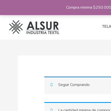
Ir
Compra minima $250.000 |
al
contenido
TEL
Seguir Comprando
La cantidad minima de compra