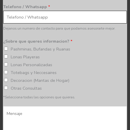
l
a
Telefono / Whatsapp
*
i
i
d
l
a
*
Dejanos un numero de contacto para que podamos asesorarte mejor.
d
y
¿Sobre que queres informacion?
*
p
Pashminas, Bufandas y Ruanas
r
Lonas Playeras
o
Lonas Personalizadas
v
Totebags y Neccesaires
i
Decoracion (Mantas de Hogar)
n
Otras Consultas
c
*Selecciona todas las opciones que quieras.
i
M
a
e
*
n