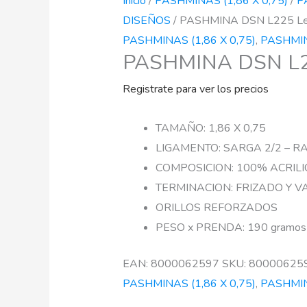
Inicio
/
PASHMINAS (1,86 X 0,75)
/
P
DISEÑOS
/ PASHMINA DSN L225 L
PASHMINAS (1,86 X 0,75)
,
PASHMI
PASHMINA DSN L2
Registrate para ver los precios
TAMAÑO: 1,86 X 0,75
LIGAMENTO: SARGA 2/2 – R
COMPOSICION: 100% ACRILI
TERMINACION: FRIZADO Y 
ORILLOS REFORZADOS
PESO x PRENDA: 190 gramos
EAN:
8000062597
SKU:
80000625
PASHMINAS (1,86 X 0,75)
,
PASHMI