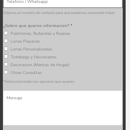
d
l
a
*
Dejanos un numero de contacto para que podamos asesorarte mejor.
d
y
¿Sobre que queres informacion?
*
p
Pashminas, Bufandas y Ruanas
r
Lonas Playeras
o
Lonas Personalizadas
v
Totebags y Neccesaires
i
Decoracion (Mantas de Hogar)
n
Otras Consultas
c
*Selecciona todas las opciones que quieras.
i
M
a
e
*
n
s
a