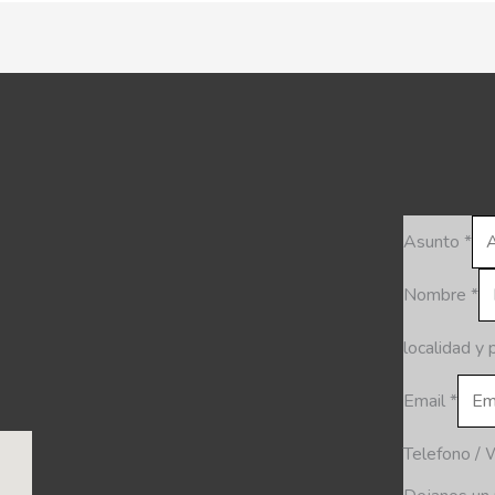
Asunto
*
Nombre
*
localidad y 
Email
*
Telefono /