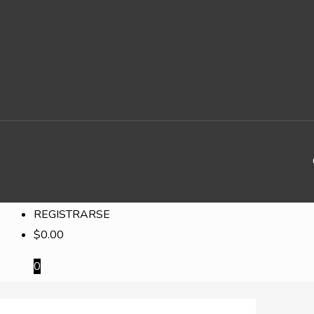
TELAS
PRODUCTOS
SERVICIOS
CONTACTO
TIENDA ONLINE
INGRESAR
REGISTRARSE
$
0.00
0