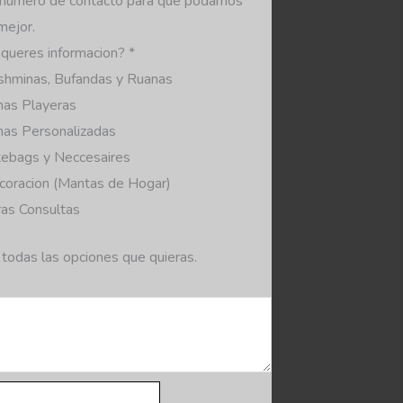
 numero de contacto para que podamos
mejor.
queres informacion?
*
shminas, Bufandas y Ruanas
nas Playeras
nas Personalizadas
tebags y Neccesaires
coracion (Mantas de Hogar)
as Consultas
 todas las opciones que quieras.