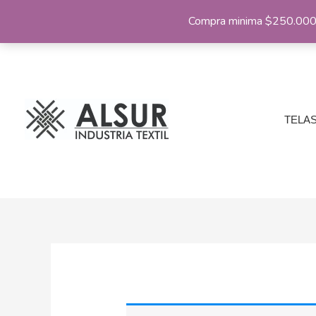
Ir
Compra minima $250.000 |
al
contenido
TELA