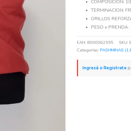
COMPOSICION: 1
TERMINACION: F
ORILLOS REFOR
PESO x PRENDA: 
EAN:
8000062595
SKU:
Categorías:
PASHMINAS (1,8
Ingresá o Registrate
pa