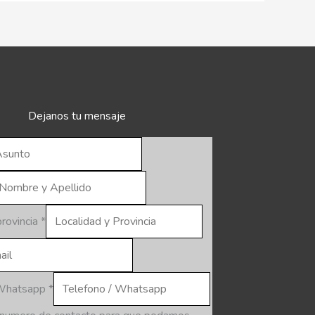
Dejanos tu mensaje
provincia
*
 Whatsapp
*