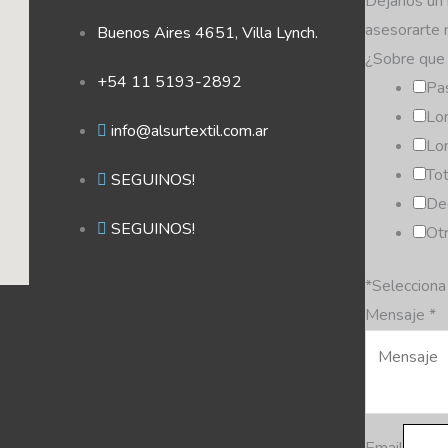
Dejanos un
asesorarte 
Buenos Aires 4651, Villa Lynch.
¿Sobre que 
+54 11 5193-2892
Pa
Lo
info@alsurtextil.com.ar
Lo
To
SEGUINOS!
De
SEGUINOS!
Otr
*Selecciona
Mensaje
*
Email