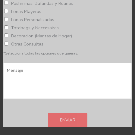
p
Pashminas, Bufandas y Ruanas
r
Lonas Playeras
o
Lonas Personalizadas
v
Totebags y Neccesaires
i
Decoracion (Mantas de Hogar)
n
Otras Consultas
c
*Selecciona todas las opciones que quieras.
i
M
a
e
*
n
s
a
j
e
ENVIAR
*