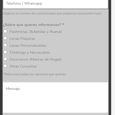
d
l
a
*
Dejanos un numero de contacto para que podamos asesorarte mejor.
d
y
¿Sobre que queres informacion?
*
p
Pashminas, Bufandas y Ruanas
r
Lonas Playeras
o
Lonas Personalizadas
v
Totebags y Neccesaires
i
Decoracion (Mantas de Hogar)
n
Otras Consultas
c
*Selecciona todas las opciones que quieras.
i
M
a
e
*
n
s
a