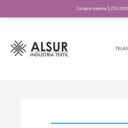
Ir
Compra minima $250.000 |
al
contenido
TELA