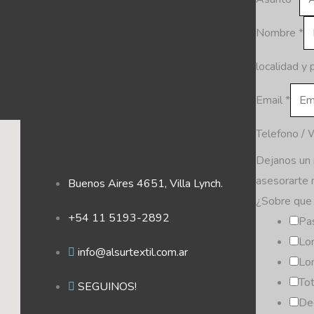
Nombre
*
localidad y 
Email
*
Telefono /
Dejanos un
asesorarte 
Buenos Aires 4651, Villa Lynch.
¿Sobre que 
+54 11 5193-2892
Pa
Lo
info@alsurtextil.com.ar
Lo
To
SEGUINOS!
De