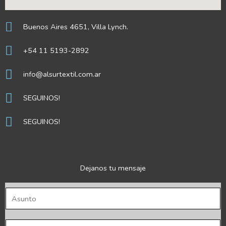
Buenos Aires 4651, Villa Lynch.
+54 11 5193-2892
info@alsurtextil.com.ar
SEGUINOS!
SEGUINOS!
Dejanos tu mensaje
A
s
u
N