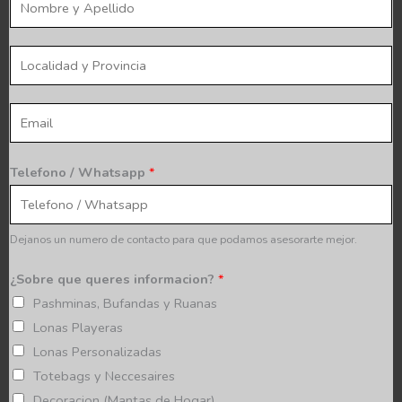
n
o
t
m
l
o
b
o
*
r
c
E
e
a
m
*
l
a
Telefono / Whatsapp
*
i
i
d
l
a
*
Dejanos un numero de contacto para que podamos asesorarte mejor.
d
y
¿Sobre que queres informacion?
*
p
Pashminas, Bufandas y Ruanas
r
Lonas Playeras
o
Lonas Personalizadas
v
Totebags y Neccesaires
i
Decoracion (Mantas de Hogar)